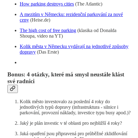
How parking destroys cities
(The Atlantic)
A mezitím v Německu: rezidenční parkování za nové
ceny
(Heise.de)
The high cost of free parking
(klasika od Donalda
Shoupa, video na YT)
Kolik města v Německu vydávají na jednotlivé způsoby
dopravy
(Das Erste)
Bonus: 4 otázky, které má smysl neustále klást
své radnici
Kolik město investovalo za poslední 4 roky do
jednotlivých typů dopravy (infrastruktura - silnice i
parkování, provozní náklady, investice typu busy apod.)?
Jaký je plán investic v té oblasti pro nejbližší 4 roky?
Jaká opatření jsou připravená pro průběžné zklidňování