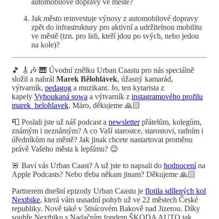
automobilové dopravy ve městě?
Jak město reinvestuje výnosy z automobilové dopravy
zpět do infrastruktury pro aktivní a udržitelnou mobilitu
ve městě (tzn. pro lidi, kteří jdou po svých, nebo jedou
na kole)?
🎵 🎸🎶 🎹 Úvodní znělku Urban Caastu pro nás speciálně
složil a nahrál
Marek Bělohlávek
, úžasný kamarád,
výtvarník,
pedagog
a muzikant. Jo, ten kytarista z
kapely
Vyhoukaná sowa
a výtvarník z
instagramového profilu
marek_belohlavek
. Máro, děkujeme 🙏🏻
📮 Poslali jste už náš podcast a
newsletter
přátelům, kolegům,
známým i neznámým? A co Vaší starostce, starostovi, radním i
úředníkům na městě? Jak jinak chcete nastartovat proměnu
právě Vašeho města k lepšímu? 😉
🚨 Baví vás Urban Caast? A už jste to napsali do
hodnocení
na
Apple Podcasts? Nebo třeba někam jinam? Děkujeme 🙏🏻
Partnerem dnešní epizody Urban Caastu je
flotila sdílených kol
Nextbike
, která vám usnadní pohyb už ve 22 městech České
republiky. Nově také v 5tisícovém Bakově nad Jizerou. Díky
souhře Nextbiku s Nadačním fondem ŠKODA AUTO tak