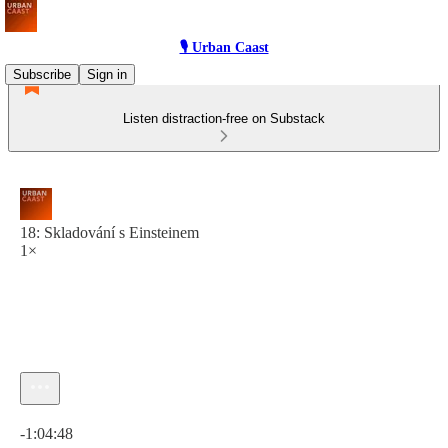
🎙 Urban Caast
Subscribe
Sign in
Listen distraction-free on Substack
18: Skladování s Einsteinem
1×
Current time: 0:00 / Total time: -1:04:48
-1:04:48