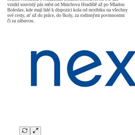
vznikl souvislý pás měst od Mnichova Hradiště až po Mladou
Boleslav, kde mají lidé k dispozici kola od nextbiku na všechny
své cesty, ať už do práce, do školy, za rodinnými povinnostmi
či za zábavou.