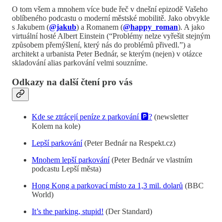
O tom všem a mnohem více bude řeč v dnešní epizodě Vašeho
oblíbeného podcastu o moderní městské mobilitě. Jako obvykle
s Jakubem (
@jakub
) a Romanem (
@happy_roman
). A jako
virtuální hosté Albert Einstein (“Problémy nelze vyřešit stejným
způsobem přemýšlení, který nás do problémů přivedl.”) a
architekt a urbanista Peter Bednár, se kterým (nejen) v otázce
skladování alias parkování velmi souzníme.
Odkazy na další čtení pro vás
Kde se ztrácejí peníze z parkování 🅿️?
(newsletter
Kolem na kole)
Lepší parkování
(Peter Bednár na Respekt.cz)
Mnohem lepší parkování
(Peter Bednár ve vlastním
podcastu Lepší města)
Hong Kong a parkovací místo za 1,3 mil. dolarů
(BBC
World)
It’s the parking, stupid!
(Der Standard)