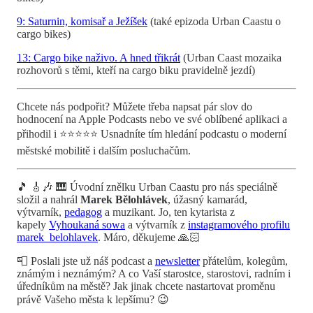
9: Saturnin, komisař a Ježíšek
(také epizoda Urban Caastu o
cargo bikes)
13: Cargo bike naživo. A hned třikrát
(Urban Caast mozaika
rozhovorů s těmi, kteří na cargo biku pravidelně jezdí)
Chcete nás podpořit? Můžete třeba napsat pár slov do
hodnocení na Apple Podcasts nebo ve své oblíbené aplikaci a
přihodil i ⭐️⭐️⭐️⭐️⭐️ Usnadníte tím hledání podcastu o moderní
městské mobilitě i dalším posluchačům.
🎵 🎸🎶 🎹 Úvodní znělku Urban Caastu pro nás speciálně
složil a nahrál
Marek Bělohlávek
, úžasný kamarád,
výtvarník,
pedagog
a muzikant. Jo, ten kytarista z
kapely
Vyhoukaná sowa
a výtvarník z
instagramového profilu
marek_belohlavek
. Máro, děkujeme 🙏🏻
📮 Poslali jste už náš podcast a
newsletter
přátelům, kolegům,
známým i neznámým? A co Vaší starostce, starostovi, radním i
úředníkům na městě? Jak jinak chcete nastartovat proměnu
právě Vašeho města k lepšímu? 😉