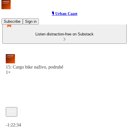
🎙 Urban Caast
Subscribe
Sign in
Listen distraction-free on Substack
15: Cargo bike naživo, podruhé
1×
Current time: 0:00 / Total time: -1:22:34
-1:22:34