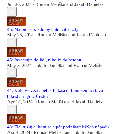
Jun 30, 2024
Roman Meliška
and
Jakub Danielka
•
46: Maloměsto, kde by chtěl žít každý
May 25, 2024
Roman Meliška
and
Jakub Danielka
•
45: Investujte do lidí, nikoliv do betonu
May 3, 2024
Jakub Danielka
and
Roman Meliška
•
44: Kolo ve věži aneb s Lukášem Luňákem o stavu
bikesharingu v Česku
Apr 14, 2024
Roman Meliška
and
Jakub Danielka
•
43: Elektrizující komise a pár podnikatelských nápadů
Apr 3, 2024
Roman Meliška
and
Jakub Danielka
•