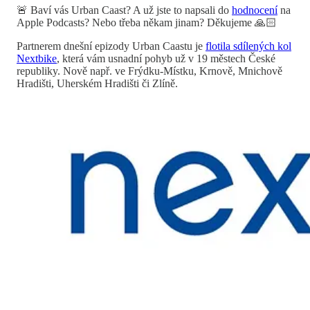
🚨 Baví vás Urban Caast? A už jste to napsali do
hodnocení
na
Apple Podcasts? Nebo třeba někam jinam? Děkujeme 🙏🏻
Partnerem dnešní epizody Urban Caastu je
flotila sdílených kol
Nextbike
, která vám usnadní pohyb už v 19 městech České
republiky. Nově např. ve Frýdku-Místku, Krnově, Mnichově
Hradišti, Uherském Hradišti či Zlíně.