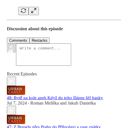
Discussion about this episode
Comments
Restacks
Recent Episodes
48: Rytíř na kole aneb Když do toho šlápne šéf banky
Jul 7, 2024
Roman Meliška
and
Jakub Danielka
•
47: Z Bruselu přes Prahu do Přibyslavi a zase zpátky