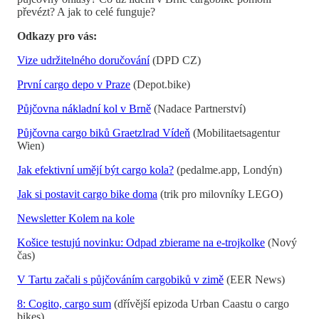
převézt? A jak to celé funguje?
Odkazy pro vás:
Vize udržitelného doručování
(DPD CZ)
První cargo depo v Praze
(Depot.bike)
Půjčovna nákladní kol v Brně
(Nadace Partnerství)
Půjčovna cargo biků Graetzlrad Vídeň
(Mobilitaetsagentur
Wien)
Jak efektivní umějí být cargo kola?
(pedalme.app, Londýn)
Jak si postavit cargo bike doma
(trik pro milovníky LEGO)
Newsletter Kolem na kole
Košice testujú novinku: Odpad zbierame na e-trojkolke
(Nový
čas)
V Tartu začali s půjčováním cargobiků v zimě
(EER News)
8: Cogito, cargo sum
(dřívější epizoda Urban Caastu o cargo
bikes)