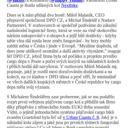
(
@jakub
) a Romanem (
@happy_roman
). Partnerem Urban
Caastu je flotila sdílených kol
Nextbike
.
Dnes se k nám přidají dva hosté: Miloš Malaník, CEO
přepravní společnosti DPD CZ, a Michal Šindelář z Nadace
Partnerství. V rozhovorech se společně podíváme do zákulisí
nadnárodní logistické firmy, která se veze na vlně skokového
nárůstu nakupování v e-shopech a jejíž bílé dodávky - kdyby
tahle vlna dál rostla beze změn fungování - by brzy mohly
zahltit města v Česku i jinde v Evropě. “Myslíme dopředu, už
dnes jsme uhlíkově neutrální a další aktivity chystáme,” reaguje
šéf DPD CZ, jehož firma byla od počátku u projektu prvního
cargo depa v Praze a počet svých kurýrů na nákladních kolech
i pěších hodlá dál navyšovat. V rozhovoru Miloš Malaník mj.
popisuje, jaký je rozdíl mezi doručováním dodávkami a na
kolech, na co kladou v DPD důraz a proč věří, že minimálně
ve všech dalších krajských městech v České republice by cargo
depa měla svůj význam.
S Michalem Šindelářem zase probereme, jak se mu podařilo
rozjet první veřejnou půjčovnu cargo kol a přiblížit tak Brno
díky příspěvku z německého fondu EUKI třeba sousední
Vídni, o jejímž jednoduchém systému půjčování cargo biků
zvaném Graetzlrad byla řeč už
v Urban Caastu č. 8
. Jaký je o
nákladní kola zájem a jaké jsou po prvních týdnech fungování
půjčovny ohlasy? Co už lidem v Brně cargobike pomohl